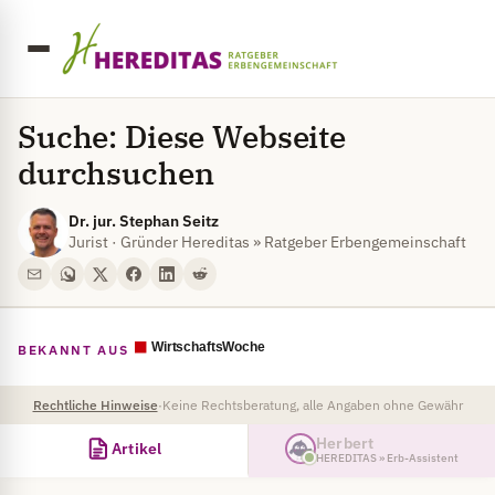
Suche: Diese Webseite
durchsuchen
Dr. jur. Stephan Seitz
Jurist · Gründer Hereditas » Ratgeber Erbengemeinschaft
BEKANNT AUS
Rechtliche Hinweise
·
Keine Rechtsberatung, alle Angaben ohne Gewähr
Herbert
Artikel
HEREDITAS » Erb-Assistent