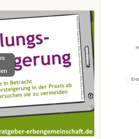
H
es
len
Erst