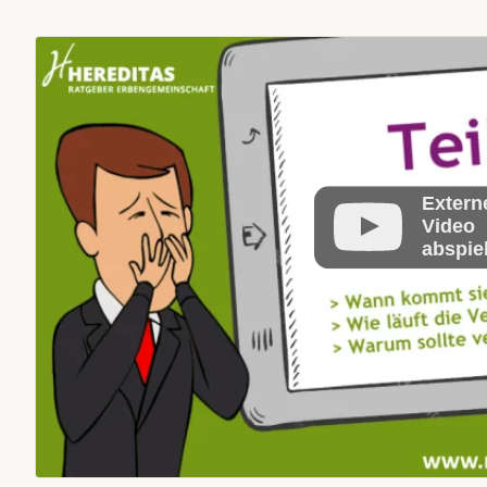
Extern
Video
abspie