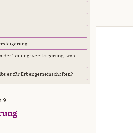
s
ersteigerung
n der Teilungsversteigerung: was
gibt es für Erbengemeinschaften?
n 9
erung