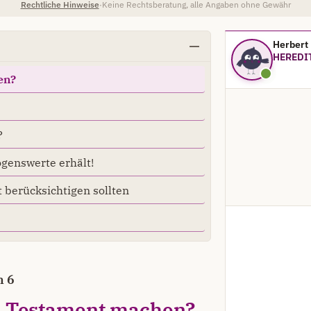
Rechtliche Hinweise
·
Keine Rechtsberatung, alle Angaben ohne Gewähr
Herbert
HEREDIT
en?
?
ögenswerte erhält!
t berücksichtigen sollten
n 6
n
Testament
machen?