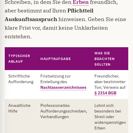
Schreiben, in dem Sie den
Erben
freundlich,
aber bestimmt auf Ihren
Pflichtteil
Auskunftsanspruch
hinweisen. Geben Sie eine
klare Frist vor, damit keine Unklarheiten
entstehen.
WAS SIE
TYPISCHER
HAUPTAUFGABE
BEACHTEN
ABLAUF
SOLLTEN
Schriftliche
Fristsetzung zur
Freundlicher,
Aufforderung
Erstellung des
aber bestimmter
Nachlassverzeichnisses
Ton; Verweis auf
§ 2314 BGB
Anwaltliche
Professionelles
Lohnt sich
Hilfe
Aufforderungsschreiben,
besonders bei
Verhandlungen
Streit oder
widerspenstigen
Erben